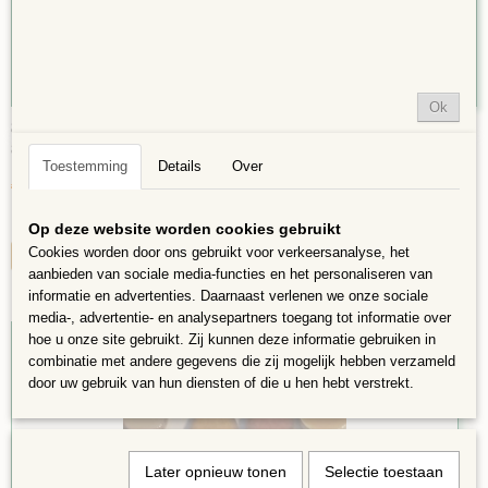
Ok
8mm Mini Moon: Vert Mix 5 gram
8mm Mini Moon: Vert Mix 5 gram Elke vorm is met de hand…
Toestemming
Details
Over
€ 2,06
€ 1,55
✓
Op voorraad
Op deze website worden cookies gebruikt
Cookies worden door ons gebruikt voor verkeersanalyse, het
IN WINKELWAGEN
aanbieden van sociale media-functies en het personaliseren van
informatie en advertenties. Daarnaast verlenen we onze sociale
media-, advertentie- en analysepartners toegang tot informatie over
hoe u onze site gebruikt. Zij kunnen deze informatie gebruiken in
25%
combinatie met andere gegevens die zij mogelijk hebben verzameld
door uw gebruik van hun diensten of die u hen hebt verstrekt.
Later opnieuw tonen
Selectie toestaan