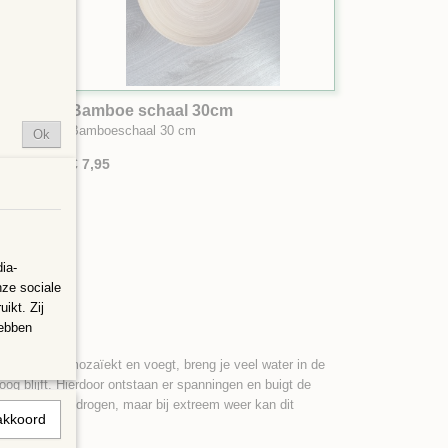
Bamboe schaal 30cm
 cm hoog
Bamboeschaal 30 cm
Ok
€ 7,95
ia-
nze sociale
ikt. Zij
hebben
 Wanneer je mozaïekt en voegt, breng je veel water in de
roog blijft. Hierdoor ontstaan er spanningen en buigt de
 rustig laten drogen, maar bij extreem weer kan dit
akkoord