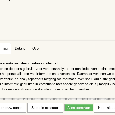
lateau
Dienblad Teakhout 18x26cm
ateau rond 37cm
Dienblad van Teakhout, 18x26cm, 4
Kleur kan afwijken…
€ 5,99
mming
Details
Over
website worden cookies gebruikt
rden door ons gebruikt voor verkeersanalyse, het aanbieden van sociale med
n het personaliseren van informatie en advertenties. Daarnaast verlenen we o
vertentie- en analysepartners toegang tot informatie over hoe u onze site gebru
e informatie gebruiken in combinatie met andere gegevens die zij mogelijk 
een opmerking:
door uw gebruik van hun diensten of die u hen hebt verstrekt.
en plank kan krom trekken door
vochtopname
en
ongelijkmatige droging
.
oegspecie aan. Het hout zuigt dit vocht op en zet uit, terwijl de andere kant d
ij normale weersomstandigheden is er niets aan de hand, niet te nat voegen en
opnieuw tonen
Selectie toestaan
Alles toestaan
Nee, niet 
en