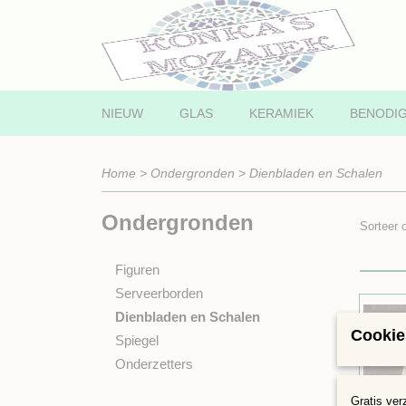
NIEUW
GLAS
KERAMIEK
BENODI
Home
>
Ondergronden
>
Dienbladen en Schalen
Ondergronden
Sorteer
Figuren
Serveerborden
Dienbladen en Schalen
Cookie
Spiegel
Onderzetters
Gratis ver