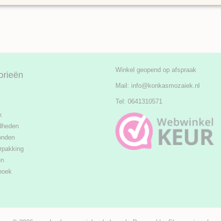
Winkel geopend op afspraak
orieën
Mail:
info@konkasmozaiek.nl
Tel: 0641310571
k
dheden
onden
rpakking
en
hoek