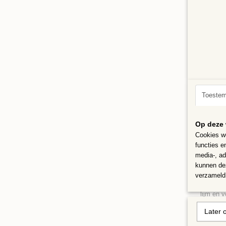
Draaip
Draai pl
€ 14,95
Toeste
Op deze 
Cookies wo
functies e
media-, ad
kunnen dez
Even 
verzameld 
Een hout
lijm en v
plank. B
Later 
voorkom