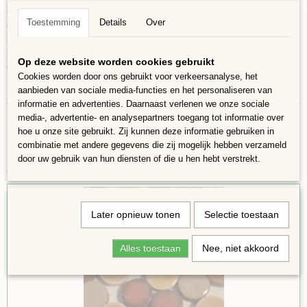
8mm (1/3 inch)
Toestemming
Details
Over
dikte= 3 mm
5g= +/-36 stuks
pincet aanbevolen
Op deze website worden cookies gebruikt
gegoten, geglazuurd en gebakken aardewerk
Cookies worden door ons gebruikt voor verkeersanalyse, het
Kleuren kunnen afwijken van de foto.
aanbieden van sociale media-functies en het personaliseren van
informatie en advertenties. Daarnaast verlenen we onze sociale
media-, advertentie- en analysepartners toegang tot informatie over
hoe u onze site gebruikt. Zij kunnen deze informatie gebruiken in
combinatie met andere gegevens die zij mogelijk hebben verzameld
door uw gebruik van hun diensten of die u hen hebt verstrekt.
Ook interessant
Later opnieuw tonen
Selectie toestaan
Alles toestaan
Nee, niet akkoord