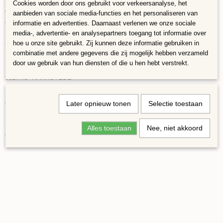
Cookies worden door ons gebruikt voor verkeersanalyse, het
We wensen je veel plezier in onze webwinkel
aanbieden van sociale media-functies en het personaliseren van
www.konkasmozaiekwebshop.nl
informatie en advertenties. Daarnaast verlenen we onze sociale
media-, advertentie- en analysepartners toegang tot informatie over
Onze gegevens:
hoe u onze site gebruikt. Zij kunnen deze informatie gebruiken in
combinatie met andere gegevens die zij mogelijk hebben verzameld
Konkasmozaiek&More
door uw gebruik van hun diensten of die u hen hebt verstrekt.
Hoofdweg 89
9617AC HARKSTEDE
Nederland
www.konkasmozaiek.nl
Later opnieuw tonen
is gekoppeld aan de webwinkel
Selectie toestaan
info@konkasmozaiek.nl
Alles toestaan
Nee, niet akkoord
06 41310571