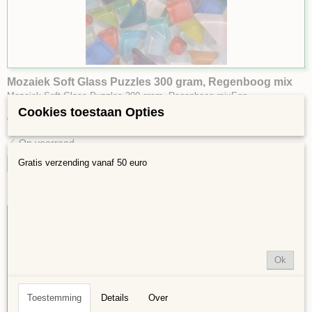
Mozaiek Soft Glass Puzzles 300 gram, Regenboog mix
Mozaiek Soft Glass Puzzles 300 gram, Regenboog mixEen…
Cookies toestaan Opties
€ 6,59
✓
Op voorraad
Gratis verzending vanaf 50 euro
IN WINKELWAGEN
Ok
Toestemming
Details
Over