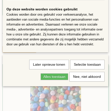
Op deze website worden cookies gebruikt
Cookies worden door ons gebruikt voor verkeersanalyse, het
aanbieden van sociale media-functies en het personaliseren van
Darling Dotz Regenboog Rond 8mm Glas Mozaiek
informatie en advertenties. Daarnaast verlenen we onze sociale
Steentjes 250 gram
Darling Dotz Regenboog 250 gram Darling Dotz zijn mozaiek…
media-, advertentie- en analysepartners toegang tot informatie over
€ 5,99
hoe u onze site gebruikt. Zij kunnen deze informatie gebruiken in
combinatie met andere gegevens die zij mogelijk hebben verzameld
✓
Op voorraad
door uw gebruik van hun diensten of die u hen hebt verstrekt.
IN WINKELWAGEN
Later opnieuw tonen
Selectie toestaan
Alles toestaan
Nee, niet akkoord