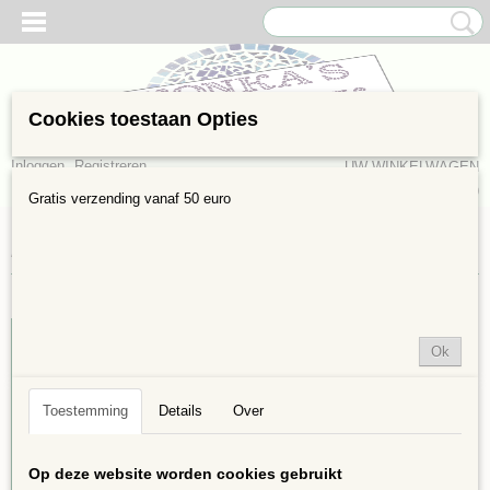
Cookies toestaan Opties
Inloggen
Registreren
UW WINKELWAGEN
Geen producten
(0)
Gratis verzending vanaf 50 euro
Home
>
Groot verpakking
Ok
Toestemming
Details
Over
Op deze website worden cookies gebruikt