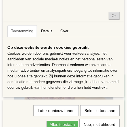
Ok
Borrel/Serveerplank 39x14 pakket Turquoise Blauw
Het mozaïekpakket bestaat uit: Bamboe serveerplank (ca.…
Toestemming
Details
Over
€ 19,95
Op deze website worden cookies gebruikt
✓
Op voorraad
Cookies worden door ons gebruikt voor verkeersanalyse, het
IN WINKELWAGEN
aanbieden van sociale media-functies en het personaliseren van
informatie en advertenties. Daarnaast verlenen we onze sociale
media-, advertentie- en analysepartners toegang tot informatie over
hoe u onze site gebruikt. Zij kunnen deze informatie gebruiken in
combinatie met andere gegevens die zij mogelijk hebben verzameld
door uw gebruik van hun diensten of die u hen hebt verstrekt.
Later opnieuw tonen
Selectie toestaan
Alles toestaan
Nee, niet akkoord