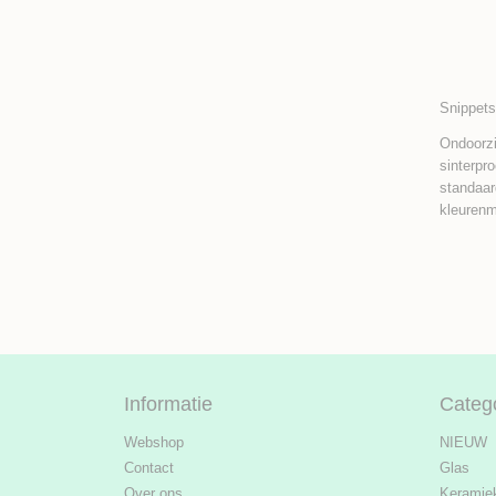
Snippets
Ondoorzi
sinterpr
standaar
kleurenm
Informatie
Categ
Webshop
NIEUW
Contact
Glas
Over ons
Keramie