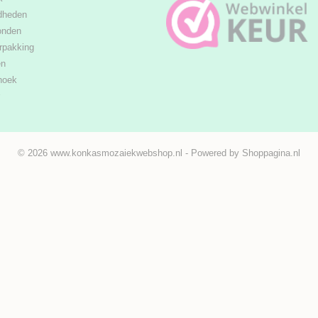
dheden
onden
rpakking
en
hoek
© 2026 www.konkasmozaiekwebshop.nl - Powered by Shoppagina.nl