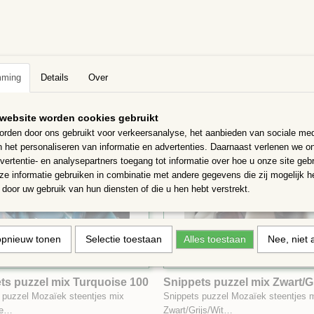
ts puzzel mix Groen mix 100
Snippets puzzel mix Blauw
100gram
 puzzel Mozaïek steentjes mix
Snippets puzzel Mozaïek steentjes 
Blauw…
€ 2,39
mming
Details
Over
website worden cookies gebruikt
rden door ons gebruikt voor verkeersanalyse, het aanbieden van sociale med
n het personaliseren van informatie en advertenties. Daarnaast verlenen we o
vertentie- en analysepartners toegang tot informatie over hoe u onze site gebru
e informatie gebruiken in combinatie met andere gegevens die zij mogelijk 
door uw gebruik van hun diensten of die u hen hebt verstrekt.
opnieuw tonen
Selectie toestaan
Alles toestaan
Nee, niet 
ts puzzel mix Turquoise 100
Snippets puzzel mix Zwart/Gr
100 gram
 puzzel Mozaïek steentjes mix
Snippets puzzel Mozaïek steentjes 
se…
Zwart/Grijs/Wit…