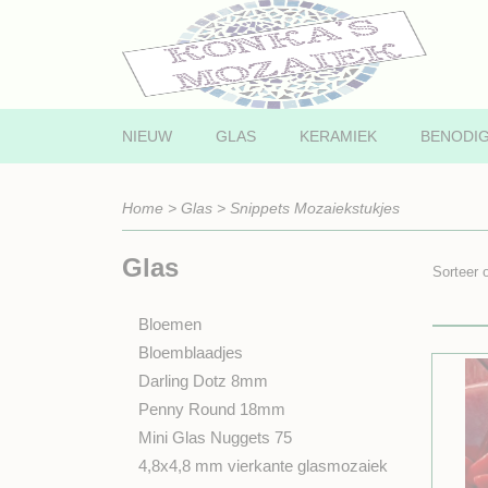
NIEUW
GLAS
KERAMIEK
BENODI
Home
>
Glas
>
Snippets Mozaiekstukjes
Glas
Sorteer
Bloemen
Bloemblaadjes
Darling Dotz 8mm
Penny Round 18mm
Mini Glas Nuggets 75
4,8x4,8 mm vierkante glasmozaiek