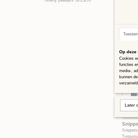
Snippe
Snippets
Groen…
€ 2,39
Toeste
Op deze 
Cookies wo
functies e
media-, ad
kunnen dez
verzameld 
Later 
Snippe
gram
Snippets
Turquoi