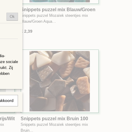
Snippets puzzel mix Blauw/Groen
Aqua 100 gram
mix
Snippets puzzel Mozaïek steentjes mix
Ok
Blauw/Groen Aqua…
€ 2,39
ia-
nze sociale
ikt. Zij
hebben
akkoord
ijs/Wit
Snippets puzzel mix Bruin 100
gram
mix
Snippets puzzel Mozaïek steentjes mix
Bruin…