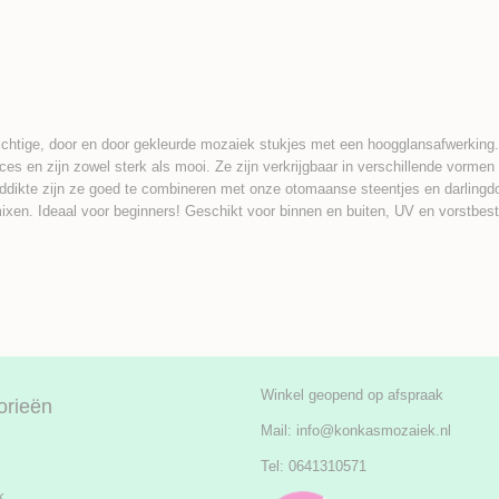
chtige, door en door gekleurde mozaiek stukjes met een hoogglansafwerking.
oces en zijn zowel sterk als mooi. Ze zijn verkrijgbaar in verschillende vorm
ddikte zijn ze goed te combineren met onze otomaanse steentjes en darlingd
ixen. Ideaal voor beginners! Geschikt voor binnen en buiten, UV en vorstbes
Winkel geopend op afspraak
orieën
Mail:
info@konkasmozaiek.nl
Tel: 0641310571
k