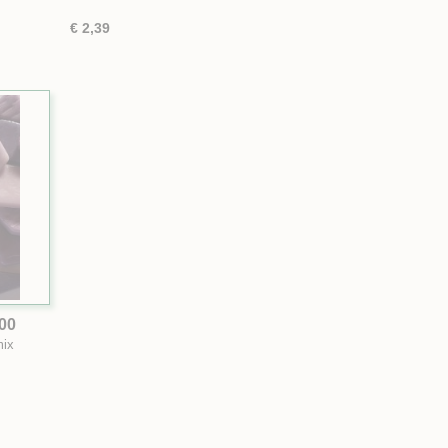
€ 2,39
100
mix