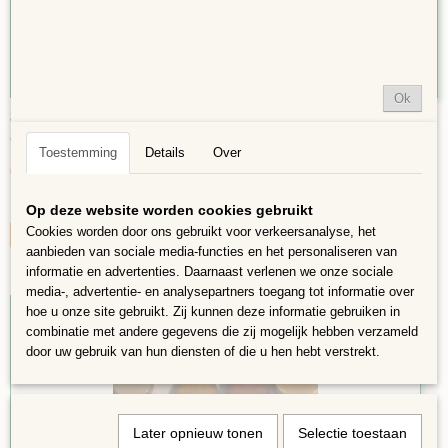
Ok
8mm Mini Moon: Vert Mix 5 gram
8mm Mini Moon: Vert Mix 5 gram Elke vorm is met de hand…
Toestemming
Details
Over
€ 2,06
€ 1,55
✓
Op voorraad
Op deze website worden cookies gebruikt
Cookies worden door ons gebruikt voor verkeersanalyse, het
IN WINKELWAGEN
aanbieden van sociale media-functies en het personaliseren van
informatie en advertenties. Daarnaast verlenen we onze sociale
media-, advertentie- en analysepartners toegang tot informatie over
hoe u onze site gebruikt. Zij kunnen deze informatie gebruiken in
25%
combinatie met andere gegevens die zij mogelijk hebben verzameld
door uw gebruik van hun diensten of die u hen hebt verstrekt.
Later opnieuw tonen
Selectie toestaan