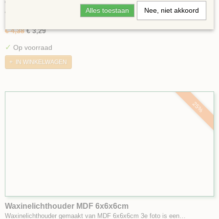
Waxinelichthouder MDF 7x7x10cm
Alles toestaan
Nee, niet akkoord
Waxinelichthouder 7x7x10cm foto 3 is een voorbeeld voor het…
€ 4,38
€ 3,29
✓
Op voorraad
IN WINKELWAGEN
25%
Waxinelichthouder MDF 6x6x6cm
Waxinelichthouder gemaakt van MDF 6x6x6cm 3e foto is een…