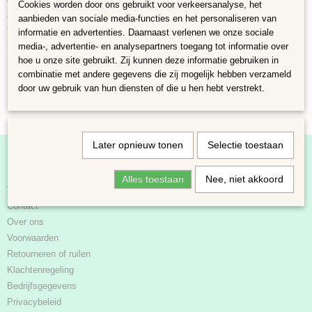
worden. Om gebruik te maken van dit recht kunt u contact met ons
Cookies worden door ons gebruikt voor verkeersanalyse, het
opnemen via
info@konkasmozaiek.nl
. Wij zullen vervolgens het
aanbieden van sociale media-functies en het personaliseren van
verschuldigde orderbedrag binnen 14 dagen na aanmelding van uw retour
informatie en advertenties. Daarnaast verlenen we onze sociale
terugstorten mits het product reeds in goede orde retour ontvangen is.”
media-, advertentie- en analysepartners toegang tot informatie over
hoe u onze site gebruikt. Zij kunnen deze informatie gebruiken in
combinatie met andere gegevens die zij mogelijk hebben verzameld
door uw gebruik van hun diensten of die u hen hebt verstrekt.
Later opnieuw tonen
Selectie toestaan
Informatie
Alles toestaan
Nee, niet akkoord
Webshop
Contact
Over ons
Voorwaarden
Retourneren of ruilen
Klachtenregeling
Bedrijfsgegevens
Privacybeleid