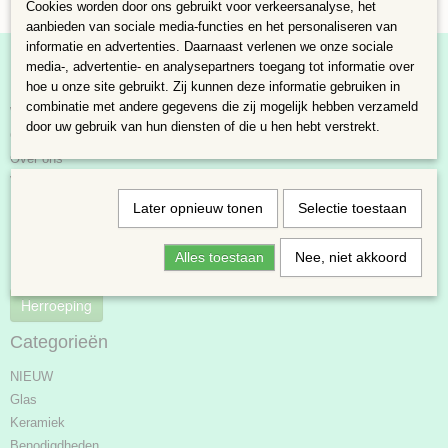
Cookies worden door ons gebruikt voor verkeersanalyse, het
aanbieden van sociale media-functies en het personaliseren van
informatie en advertenties. Daarnaast verlenen we onze sociale
media-, advertentie- en analysepartners toegang tot informatie over
Informatie
hoe u onze site gebruikt. Zij kunnen deze informatie gebruiken in
combinatie met andere gegevens die zij mogelijk hebben verzameld
Webshop
door uw gebruik van hun diensten of die u hen hebt verstrekt.
Contact
Over ons
Voorwaarden
Retourneren of ruilen
Later opnieuw tonen
Selectie toestaan
Klachtenregeling
Bedrijfsgegevens
Alles toestaan
Nee, niet akkoord
Privacybeleid
Herroeping
Categorieën
NIEUW
Glas
Keramiek
Benodigdheden