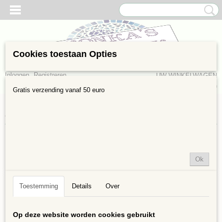
Cookies toestaan Opties
Inloggen
Registreren
UW WINKELWAGEN
Geen producten
(0)
Gratis verzending vanaf 50 euro
Home
>
Groot verpakking
>
Optic Drops 300
Helaas bevinden er zich in deze categorie nog geen producten.
Ok
Probeert u het later nog eens!
Toestemming
Details
Over
Op deze website worden cookies gebruikt