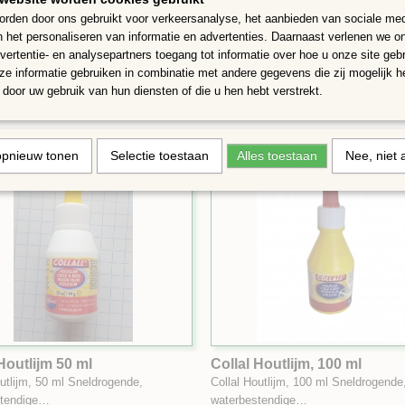
rden door ons gebruikt voor verkeersanalyse, het aanbieden van sociale med
0 ml
Lijm Collal 250 ml
n het personaliseren van informatie en advertenties. Daarnaast verlenen we o
m 50 ml Collal
Fles lijm voor de groot gebruikers Col
vertentie- en analysepartners toegang tot informatie over hoe u onze site gebru
ml
e informatie gebruiken in combinatie met andere gegevens die zij mogelijk 
door uw gebruik van hun diensten of die u hen hebt verstrekt.
€ 6,49
opnieuw tonen
Selectie toestaan
Alles toestaan
Nee, niet 
Houtlijm 50 ml
Collal Houtlijm, 100 ml
outlijm, 50 ml Sneldrogende,
Collal Houtlijm, 100 ml Sneldrogende
stendige…
waterbestendige…