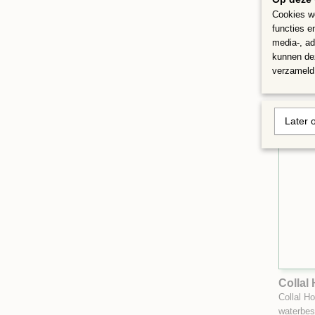
Cookies wo
Lijm 5
functies e
Tube lij
media-, ad
kunnen dez
€ 1,95
verzameld 
Later 
Collal 
Collal H
waterbe