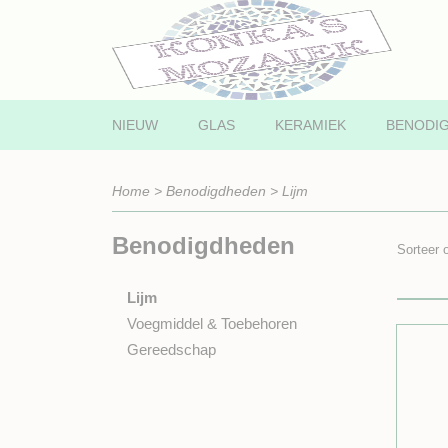
NIEUW
GLAS
KERAMIEK
BENODI
Home
>
Benodigdheden
>
Lijm
Benodigdheden
Sorteer
Lijm
Voegmiddel & Toebehoren
Gereedschap