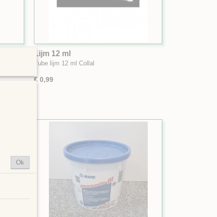
Lijm 12 ml
tte lijm
Tube lijm 12 ml Collal
€ 0,99
Ok