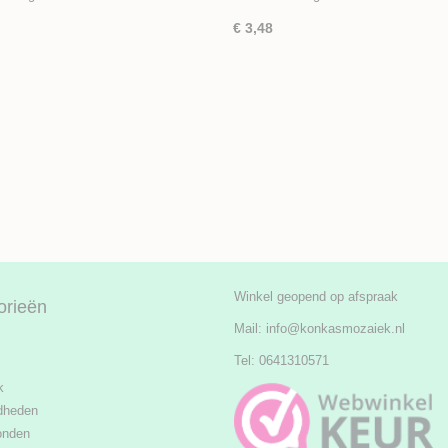
€ 3,48
Winkel geopend op afspraak
orieën
Mail:
info@konkasmozaiek.nl
Tel: 0641310571
k
dheden
onden