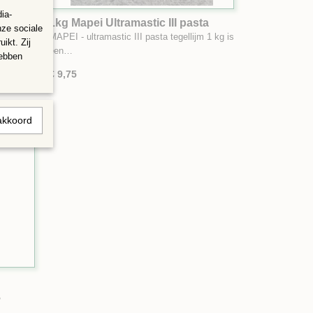
ia-
1kg Mapei Ultramastic III pasta
nze sociale
tegellijm
lal 250
MAPEI - ultramastic III pasta tegellijm 1 kg is
ikt. Zij
een…
hebben
€ 9,75
akkoord
,