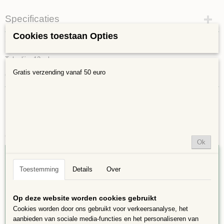
Specificaties
Cookies toestaan Opties
Bruto gewicht
Omschrijving
0,10 Kg
Tube lijm 12 ml
Gratis verzending vanaf 50 euro
Collal
Ook interessant
Ok
Toestemming
Details
Over
Op deze website worden cookies gebruikt
Cookies worden door ons gebruikt voor verkeersanalyse, het
aanbieden van sociale media-functies en het personaliseren van