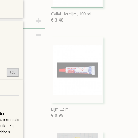
Collal Houtlijm, 100 ml
€ 3,48
Ok
rzaken
Lijm 12 ml
ia-
€ 0,99
nze sociale
ikt. Zij
hebben