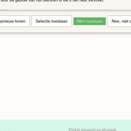
door uw gebruik van hun diensten of die u hen hebt verstrekt.
opnieuw tonen
Selectie toestaan
Alles toestaan
Nee, niet 
Winkel geopend op afspraak