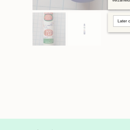
verzameld 
Later 