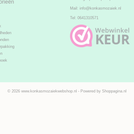
orieën
Mail:
info@konkasmozaiek.nl
Tel: 0641310571
k
dheden
onden
rpakking
en
hoek
© 2026 www.konkasmozaiekwebshop.nl - Powered by Shoppagina.nl