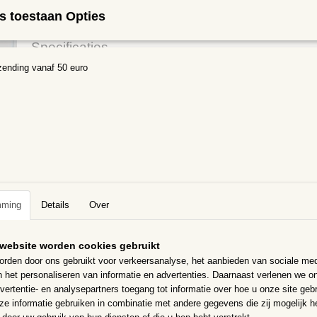
IN WINKELWAGEN
s toestaan Opties
Specificaties
zending vanaf 50 euro
Netto gewicht
0,30 Kg
Omschrijving
Lijm pen 30ml Collal
Sneldrogende, witte lijm op waterbasis
Uitermate geschikt voor Kinderen
Vorstvrij bewaren, bevatCMIT/MIT, kan een allergische reactie veroo
mming
Details
Over
website worden cookies gebruikt
rden door ons gebruikt voor verkeersanalyse, het aanbieden van sociale med
n het personaliseren van informatie en advertenties. Daarnaast verlenen we o
vertentie- en analysepartners toegang tot informatie over hoe u onze site gebru
e informatie gebruiken in combinatie met andere gegevens die zij mogelijk 