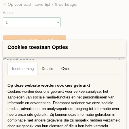
✓
Op voorraad
- Levertijd 7-9 werkdagen
Aantal
IN WINKELWAGEN
Cookies toestaan Opties
Specificaties
Toestemming
Details
Over
Bruto gewicht
Omschrijving
0,08 Kg
Darling Dotz zijn gemaakt van glas en kunnen zowel binnenshuis als
Op deze website worden cookies gebruikt
buitenshuis gebruikt worden. De steentjes/druppels zijn vorst en UV
Cookies worden door ons gebruikt voor verkeersanalyse, het
bestendig. Gemaakt door het sinterproces deze kleine druppeltjes van
aanbieden van sociale media-functies en het personaliseren van
glas zijn sterke evenals prachtige steentjes. Elk steentje is 8mm in
informatie en advertenties. Daarnaast verlenen we onze sociale
diameter en 4mm dik en goed te combineren met onze Ottomansteentjes
media-, advertentie- en analysepartners toegang tot informatie over
van 8×8 mm. 75 gram per zakje is ongeveer 175 steentjes. Oppervlakte
hoe u onze site gebruikt. Zij kunnen deze informatie gebruiken in
is ongeveer 10×10 cm.
combinatie met andere gegevens die zij mogelijk hebben verzameld
door uw gebruik van hun diensten of die u hen hebt verstrekt.