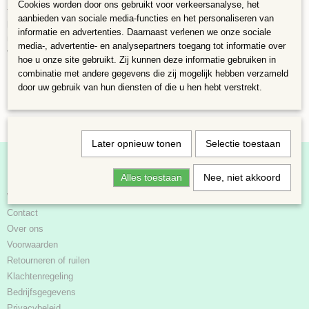
Cookies worden door ons gebruikt voor verkeersanalyse, het
terwijl de andere kant droog blijft. Hierdoor ontstaan er spanningen en
aanbieden van sociale media-functies en het personaliseren van
buigt de plank. Bij normale weersomstandigheden is er niets aan de hand,
informatie en advertenties. Daarnaast verlenen we onze sociale
niet te nat voegen en rustig laten drogen, maar bij extreem weer kan dit
media-, advertentie- en analysepartners toegang tot informatie over
voorkomen
hoe u onze site gebruikt. Zij kunnen deze informatie gebruiken in
combinatie met andere gegevens die zij mogelijk hebben verzameld
door uw gebruik van hun diensten of die u hen hebt verstrekt.
Later opnieuw tonen
Selectie toestaan
Informatie
Alles toestaan
Nee, niet akkoord
Webshop
Contact
Over ons
Voorwaarden
Retourneren of ruilen
Klachtenregeling
Bedrijfsgegevens
Privacybeleid