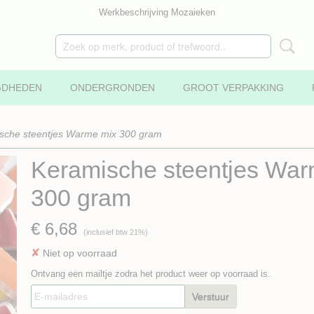
Werkbeschrijving Mozaieken
GDHEDEN
ONDERGRONDEN
GROOT VERPAKKING
sche steentjes Warme mix 300 gram
Keramische steentjes War
300 gram
€ 6,68
(inclusief btw 21%)
✘
Niet op voorraad
Ontvang een mailtje zodra het product weer op voorraad is.
Verstuur