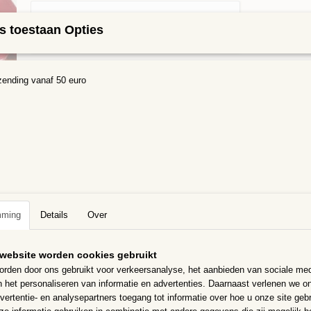
s toestaan Opties
zending vanaf 50 euro
Specificaties
Bruto gewicht
0,30 Kg
Omschrijving
Keramische steentjes, Dubbelgebakken puzzelstukjes van eerste klas 
krasbestendige glazuur, waardoor ze optimaal zijn voor gebruik binnen 
seizoenen. Bij extreme vorst wel binnen.
Geen scherpe randjes, dus zeer geschikt voor kinderen.
Het zijn puzzelstukjes, er is geen gereedschap voor nodig, de stukjes z
mming
Details
Over
verrassen voor het eindresultaat.
Verschillende vormen 4 tot 20 mm groot en 4mm dik
website worden cookies gebruikt
rden door ons gebruikt voor verkeersanalyse, het aanbieden van sociale med
In 300 gram per zakje zitten ongeveer 180 steentjes dat bedekt een 
n het personaliseren van informatie en advertenties. Daarnaast verlenen we o
400 cm2
vertentie- en analysepartners toegang tot informatie over hoe u onze site gebru
Kleuren kunnen iets afwijken van de foto