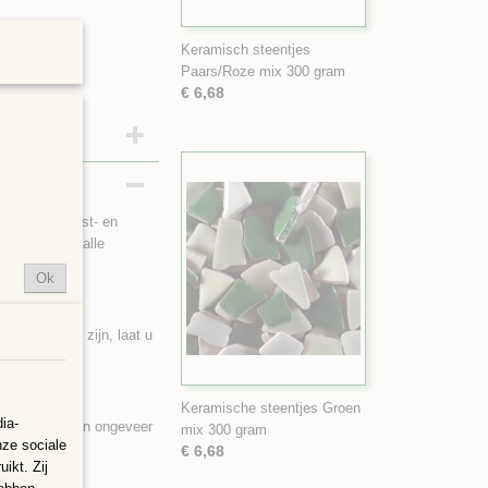
Keramisch steentjes
Paars/Roze mix 300 gram
€ 6,68
klei met vorst- en
en buiten in alle
Ok
ijn zoals ze zijn, laat u
Keramische steentjes Groen
ia-
oppervlakte van ongeveer
mix 300 gram
nze sociale
€ 6,68
ikt. Zij