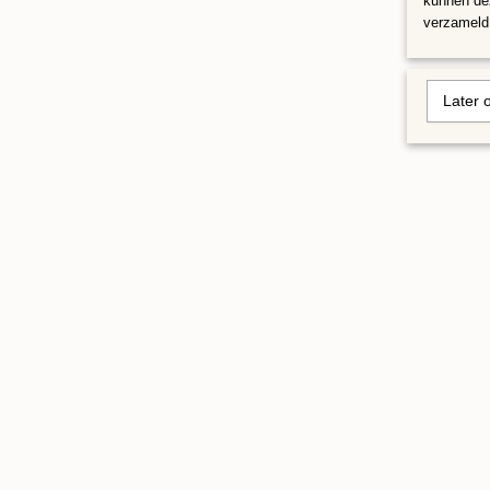
kunnen dez
verzameld 
Later 