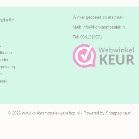
Winkel geopend op afspraak
orieën
Mail:
info@konkasmozaiek.nl
Tel: 0641310571
k
dheden
onden
rpakking
en
hoek
© 2026 www.konkasmozaiekwebshop.nl - Powered by Shoppagina.nl