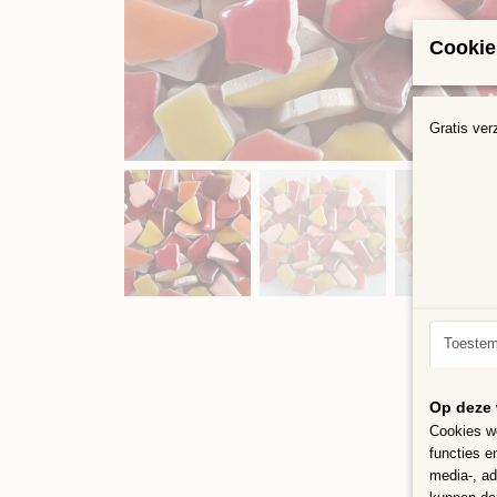
Cookie
Gratis ver
Toeste
Op deze 
Cookies wo
functies e
media-, ad