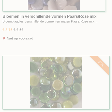
Bloemen in verschillende vormen Paars/Roze mix
klein
Bloemblaadjes verschillende vormen en maten Paars/Roze mix…
€ 8,75
€ 6,56
✘
Niet op voorraad
25%