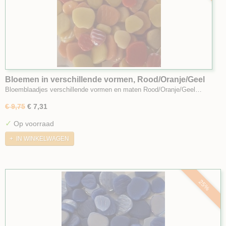
Bloemen in verschillende vormen, Rood/Oranje/Geel
mix Klein
Bloemblaadjes verschillende vormen en maten Rood/Oranje/Geel…
€ 9,75
€ 7,31
✓
Op voorraad
IN WINKELWAGEN
25%