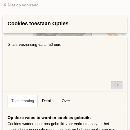
✘
Niet op voorraad
Cookies toestaan Opties
25%
Gratis verzending vanaf 50 euro
Ok
Bloemblaadjes in vrije vorm Groen mix Groot
Bloemblaadjes in vrije vorm in klassieke heldere kleuren,…
Toestemming
Details
Over
€ 8,25
€ 6,19
Op deze website worden cookies gebruikt
✓
Op voorraad
Cookies worden door ons gebruikt voor verkeersanalyse, het
IN WINKELWAGEN
aanbieden van sociale media-functies en het personaliseren van