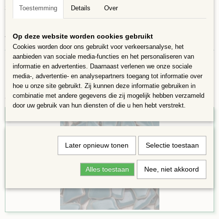
zoals ze zijn, laat u verrassen voor het eindresultaat.
Toestemming
Details
Over
100 gram is ongeveer 60 stukjes en is voldoende voor ca 12 x 12 cm.
Op deze website worden cookies gebruikt
Verschillende vormen 4 tot 20 mm groot en 4mm dik
Cookies worden door ons gebruikt voor verkeersanalyse, het
aanbieden van sociale media-functies en het personaliseren van
informatie en advertenties. Daarnaast verlenen we onze sociale
media-, advertentie- en analysepartners toegang tot informatie over
hoe u onze site gebruikt. Zij kunnen deze informatie gebruiken in
combinatie met andere gegevens die zij mogelijk hebben verzameld
Ook interessant
door uw gebruik van hun diensten of die u hen hebt verstrekt.
Later opnieuw tonen
Selectie toestaan
Alles toestaan
Nee, niet akkoord