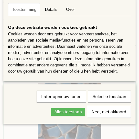
Geen scherpe randjes, dus zeer geschikt voor kinderen.
Toestemming
Details
Over
Het zijn puzzelstukjes, er is geen gereedschap voor nodig, de stukjes zijn
zoals ze zijn, laat u verrassen voor het eindresultaat.
Op deze website worden cookies gebruikt
100 gram is ongeveer 60 stukjes en is voldoende voor ca 12 x 12 cm.
Cookies worden door ons gebruikt voor verkeersanalyse, het
Verschillende vormen 4 tot 20 mm groot en 4mm dik
aanbieden van sociale media-functies en het personaliseren van
informatie en advertenties. Daarnaast verlenen we onze sociale
media-, advertentie- en analysepartners toegang tot informatie over
hoe u onze site gebruikt. Zij kunnen deze informatie gebruiken in
combinatie met andere gegevens die zij mogelijk hebben verzameld
door uw gebruik van hun diensten of die u hen hebt verstrekt.
Ook interessant
Later opnieuw tonen
Selectie toestaan
Alles toestaan
Nee, niet akkoord