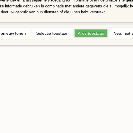
vertentie- en analysepartners toegang tot informatie over hoe u onze site gebru
e informatie gebruiken in combinatie met andere gegevens die zij mogelijk 
door uw gebruik van hun diensten of die u hen hebt verstrekt.
opnieuw tonen
Selectie toestaan
Alles toestaan
Nee, niet 