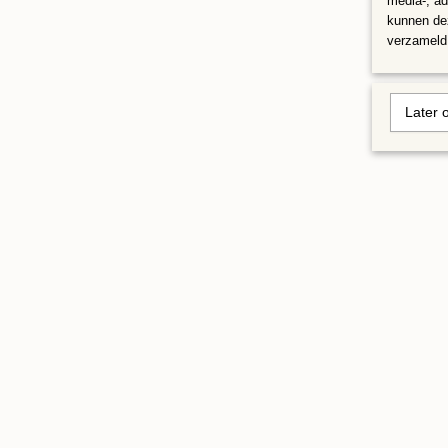
media-, ad
kunnen dez
verzameld 
Later 