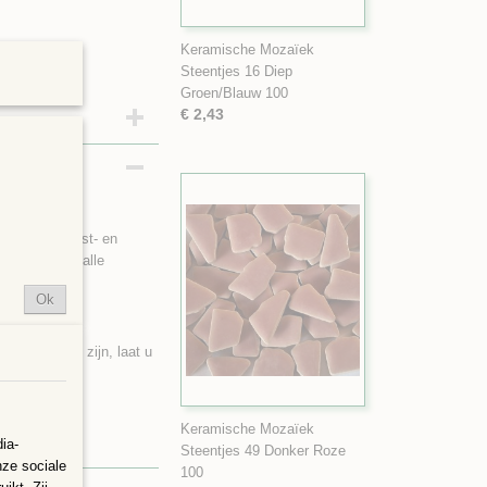
Keramische Mozaïek
Steentjes 16 Diep
Groen/Blauw 100
€ 2,43
klei met vorst- en
en buiten in alle
Ok
ijn zoals ze zijn, laat u
.
Keramische Mozaïek
ia-
Steentjes 49 Donker Roze
nze sociale
100