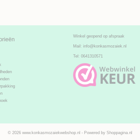
Winkel geopend op afspraak
orieën
Mail:
info@konkasmozaiek.nl
Tel: 0641310571
k
dheden
onden
rpakking
en
hoek
© 2026 www.konkasmozaiekwebshop.nl - Powered by Shoppagina.nl