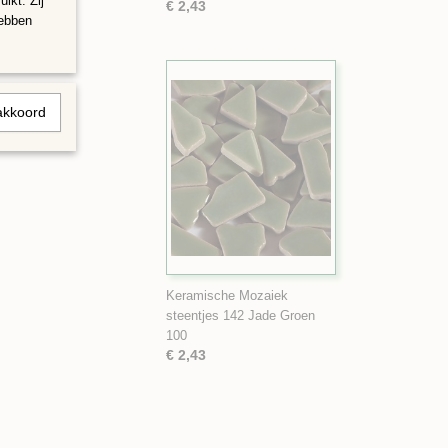
ikt. Zij
€ 2,43
hebben
akkoord
Keramische Mozaiek
steentjes 142 Jade Groen
100
€ 2,43