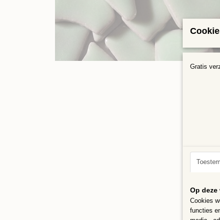
Cookie
Gratis ver
Toeste
Op deze 
Cookies wo
functies e