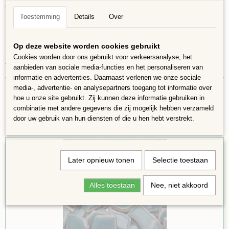
Geen scherpe randjes, dus zeer geschikt voor kinderen.
Toestemming
Details
Over
Het zijn puzzelstukjes, er is geen gereedschap voor nodig, de stukjes zijn
zoals ze zijn, laat u verrassen voor het eindresultaat.
Op deze website worden cookies gebruikt
100 gram is ongeveer 60 stukjes en is voldoende voor ca 12 x 12 cm.
Cookies worden door ons gebruikt voor verkeersanalyse, het
Verschillende vormen 4 tot 20 mm groot en 4mm dik
aanbieden van sociale media-functies en het personaliseren van
informatie en advertenties. Daarnaast verlenen we onze sociale
media-, advertentie- en analysepartners toegang tot informatie over
hoe u onze site gebruikt. Zij kunnen deze informatie gebruiken in
combinatie met andere gegevens die zij mogelijk hebben verzameld
door uw gebruik van hun diensten of die u hen hebt verstrekt.
Ook interessant
Later opnieuw tonen
Selectie toestaan
Alles toestaan
Nee, niet akkoord