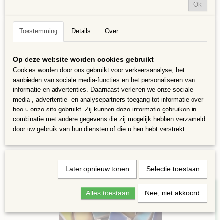
glas en keramische steentjes en zijn op hoge temperatuur gebakken en
Ok
geglazuurd. Ze zijn UV- en weerbestendig, maar we raden af ​​om ze bloot
te stellen aan vocht bij vrieskou, omdat ze dan kunnen delamineren. Als u
Toestemming
Details
Over
ze buiten gebruikt, zorg er dan voor dat ze beschermd zijn tegen regen.
De kleine puzzelstukjes zijn uitstekend geschikt voor randen, contouren,
opvulling of detaillering. De tegeltjes zijn kleurvast en geschikt voor
Op deze website worden cookies gebruikt
binnen en buiten. Er wel omdenken dat ze bij strenge vorst binnen komen
Cookies worden door ons gebruikt voor verkeersanalyse, het
aanbieden van sociale media-functies en het personaliseren van
Omdat de afmetingen van de stukjes variëren kunnen de aantallen in een
informatie en advertenties. Daarnaast verlenen we onze sociale
bakje ook verschillen, kleuren kunnen iets afwijken van de foto
media-, advertentie- en analysepartners toegang tot informatie over
hoe u onze site gebruikt. Zij kunnen deze informatie gebruiken in
combinatie met andere gegevens die zij mogelijk hebben verzameld
door uw gebruik van hun diensten of die u hen hebt verstrekt.
Ook interessant
Later opnieuw tonen
Selectie toestaan
Alles toestaan
Nee, niet akkoord