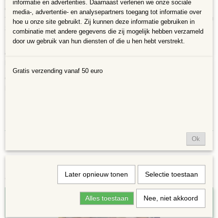
informatie en advertenties. Daarnaast verlenen we onze sociale
geglazuurd. Ze zijn UV- en weerbestendig, maar we raden af ​​om ze bloot
media-, advertentie- en analysepartners toegang tot informatie over
te stellen aan vocht bij vrieskou, omdat ze dan kunnen delamineren. Als u
hoe u onze site gebruikt. Zij kunnen deze informatie gebruiken in
ze buiten gebruikt, zorg er dan voor dat ze beschermd zijn tegen regen.
combinatie met andere gegevens die zij mogelijk hebben verzameld
door uw gebruik van hun diensten of die u hen hebt verstrekt.
De kleine puzzelstukjes zijn uitstekend geschikt voor randen, contouren,
opvulling of detaillering. De tegeltjes zijn kleurvast en geschikt voor
binnen en buiten. Er wel omdenken dat ze bij strenge vorst binnen komen
Gratis verzending vanaf 50 euro
Omdat de afmetingen van de stukjes variëren kunnen de aantallen in een
bakje ook verschillen, kleuren kunnen iets afwijken van de foto
Ok
Later opnieuw tonen
Selectie toestaan
Ook interessant
Alles toestaan
Nee, niet akkoord