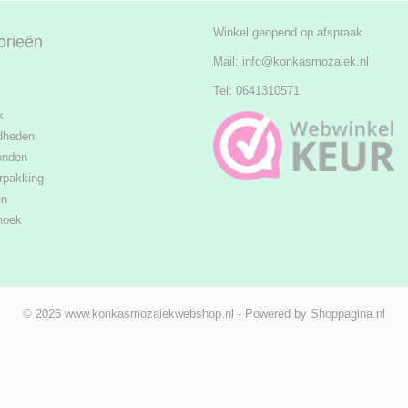
Winkel geopend op afspraak
orieën
Mail:
info@konkasmozaiek.nl
Tel: 0641310571
k
dheden
onden
rpakking
en
hoek
© 2026 www.konkasmozaiekwebshop.nl - Powered by Shoppagina.nl