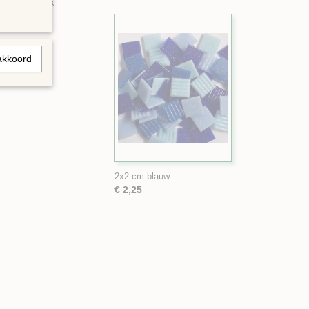
 een bakje ook
akkoord
2x2 cm blauw
€ 2,25