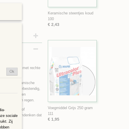
Keramische steentjes koud
100
€ 2,43
en veelhoeken met rechte
Ok
 van 10x10 cm
e glas en keramische
jn UV- en weerbestendig,
at ze dan kunnen
rmd zijn tegen regen.
Voegmiddel Grijs 250 gram
n, opvulling of
ia-
111
uiten. Er wel omdenken dat
nze sociale
€ 1,95
ikt. Zij
hebben