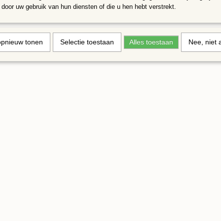
Omdat de afmetingen van de stukjes variëren kunnen de aantallen in
door uw gebruik van hun diensten of die u hen hebt verstrekt.
verschillen, kleuren kunnen iets afwijken van de foto
opnieuw tonen
Selectie toestaan
Alles toestaan
Nee, niet 