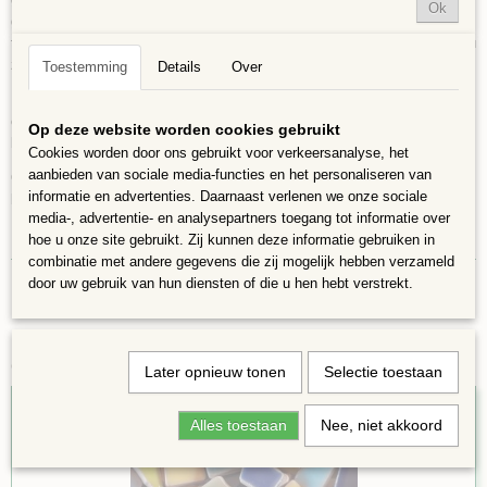
Ok
geglazuurd. Ze zijn UV- en weerbestendig, maar we raden af ​​om ze bloot
te stellen aan vocht bij vrieskou, omdat ze dan kunnen delamineren. Als u
ze buiten gebruikt, zorg er dan voor dat ze beschermd zijn tegen regen.
Toestemming
Details
Over
De kleine puzzelstukjes zijn uitstekend geschikt voor randen, contouren,
opvulling of detaillering. De tegeltjes zijn kleurvast en geschikt voor
Op deze website worden cookies gebruikt
binnen en buiten. Er wel omdenken dat ze bij strenge vorst binnen komen
Cookies worden door ons gebruikt voor verkeersanalyse, het
aanbieden van sociale media-functies en het personaliseren van
Omdat de afmetingen van de stukjes variëren kunnen de aantallen in een
informatie en advertenties. Daarnaast verlenen we onze sociale
bakje ook verschillen, kleuren kunnen iets afwijken van de foto
media-, advertentie- en analysepartners toegang tot informatie over
hoe u onze site gebruikt. Zij kunnen deze informatie gebruiken in
combinatie met andere gegevens die zij mogelijk hebben verzameld
door uw gebruik van hun diensten of die u hen hebt verstrekt.
Ook interessant
Later opnieuw tonen
Selectie toestaan
Alles toestaan
Nee, niet akkoord