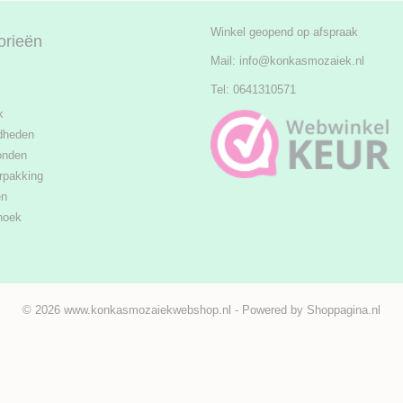
Winkel geopend op afspraak
orieën
Mail:
info@konkasmozaiek.nl
Tel: 0641310571
k
dheden
onden
rpakking
en
hoek
© 2026 www.konkasmozaiekwebshop.nl - Powered by Shoppagina.nl