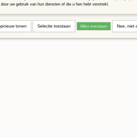
Omdat de afmetingen van de stukjes variëren kunnen de aantallen in
door uw gebruik van hun diensten of die u hen hebt verstrekt.
verschillen, kleuren kunnen iets afwijken van de foto
opnieuw tonen
Selectie toestaan
Alles toestaan
Nee, niet 