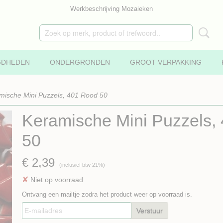
Werkbeschrijving Mozaieken
GDHEDEN
ONDERGRONDEN
GROOT VERPAKKING
mische Mini Puzzels, 401 Rood 50
Keramische Mini Puzzels,
50
€ 2,39
(inclusief btw 21%)
✘
Niet op voorraad
Ontvang een mailtje zodra het product weer op voorraad is.
Verstuur