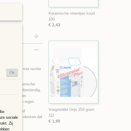
Keramische steentjes koud
100
€ 2,43
en veelhoeken met rechte
Ok
 van 10x10 cm
e glas en keramische
jn UV- en weerbestendig,
at ze dan kunnen
rmd zijn tegen regen.
Voegmiddel Grijs 250 gram
n, opvulling of
ia-
111
uiten. Er wel omdenken dat
nze sociale
€ 1,95
ikt. Zij
hebben