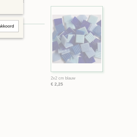
 een bakje ook
akkoord
2x2 cm blauw
€ 2,25