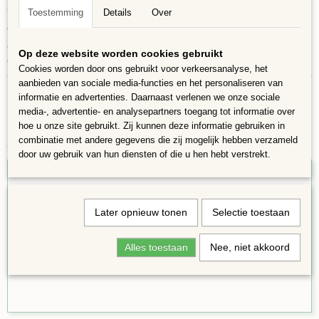
straling.
Toestemming
Details
Over
Wordt de vorst te streng, advies het object binnen halen. De mix is
gedeeltelijk transparant en ondoorzichtig. Prima te
Op deze website worden cookies gebruikt
gebruiken in Mozaïekwerkstukken en decoratie stukken.
Cookies worden door ons gebruikt voor verkeersanalyse, het
aanbieden van sociale media-functies en het personaliseren van
informatie en advertenties. Daarnaast verlenen we onze sociale
media-, advertentie- en analysepartners toegang tot informatie over
hoe u onze site gebruikt. Zij kunnen deze informatie gebruiken in
combinatie met andere gegevens die zij mogelijk hebben verzameld
Ook interessant
door uw gebruik van hun diensten of die u hen hebt verstrekt.
Later opnieuw tonen
Selectie toestaan
Alles toestaan
Nee, niet akkoord