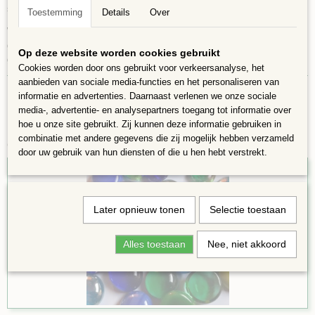
straling.
Toestemming
Details
Over
Wordt de vorst te streng, advies het object binnen halen. De mix is
gedeeltelijk transparant en ondoorzichtig. Prima te
Op deze website worden cookies gebruikt
gebruiken in Mozaïekwerkstukken en decoratie stukken.
Cookies worden door ons gebruikt voor verkeersanalyse, het
aanbieden van sociale media-functies en het personaliseren van
informatie en advertenties. Daarnaast verlenen we onze sociale
media-, advertentie- en analysepartners toegang tot informatie over
hoe u onze site gebruikt. Zij kunnen deze informatie gebruiken in
combinatie met andere gegevens die zij mogelijk hebben verzameld
Ook interessant
door uw gebruik van hun diensten of die u hen hebt verstrekt.
Later opnieuw tonen
Selectie toestaan
Alles toestaan
Nee, niet akkoord