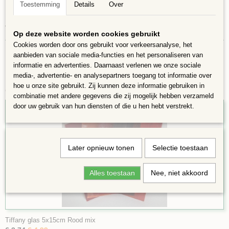
De plaatjes zijn erg kwetsbaar en breekbaar.
Toestemming
Details
Over
Hoewel wij zeer zorgvuldig inpakken is breuk niet altijd te voorkomen.
Verzending op eigen risico.
Op deze website worden cookies gebruikt
Cookies worden door ons gebruikt voor verkeersanalyse, het
aanbieden van sociale media-functies en het personaliseren van
informatie en advertenties. Daarnaast verlenen we onze sociale
media-, advertentie- en analysepartners toegang tot informatie over
hoe u onze site gebruikt. Zij kunnen deze informatie gebruiken in
Ook interessant
combinatie met andere gegevens die zij mogelijk hebben verzameld
door uw gebruik van hun diensten of die u hen hebt verstrekt.
Later opnieuw tonen
Selectie toestaan
Alles toestaan
Nee, niet akkoord
Tiffany glas 5x15cm Rood mix