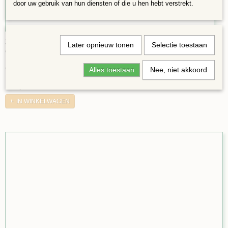
door uw gebruik van hun diensten of die u hen hebt verstrekt.
2x2cm Blauw mix de luxe
Later opnieuw tonen
Selectie toestaan
Glasmozaïek 2 x 2 cm steentjes. Zakje 250 gram,…
€ 2,48
Alles toestaan
Nee, niet akkoord
✓
Op voorraad
IN WINKELWAGEN