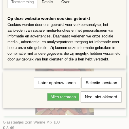
Toestemming
Details
Over
Elke steentje is 20×6 mm en 5 mm dik.100 gram bevat ongeveer 70
steentjes en belegd een oppervlakte van ca.10x10 cm
Op deze website worden cookies gebruikt
Cookies worden door ons gebruikt voor verkeersanalyse, het
aanbieden van sociale media-functies en het personaliseren van
informatie en advertenties. Daarnaast verlenen we onze sociale
media-, advertentie- en analysepartners toegang tot informatie over
hoe u onze site gebruikt. Zij kunnen deze informatie gebruiken in
Ook interessant
combinatie met andere gegevens die zij mogelijk hebben verzameld
door uw gebruik van hun diensten of die u hen hebt verstrekt.
Later opnieuw tonen
Selectie toestaan
Alles toestaan
Nee, niet akkoord
Glasstaafjes 2cm Warme Mix 100
€ 3,49