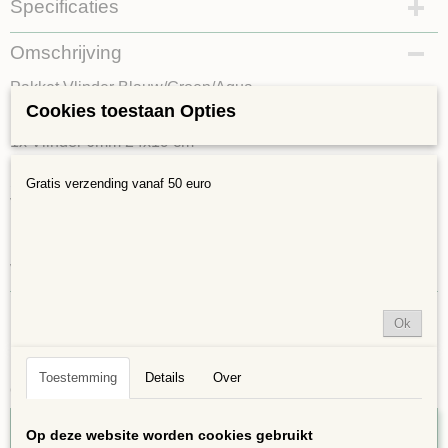
Specificaties
Bruto gewicht
Omschrijving
0,50 Kg
Pakket Vlinder Blauw/Groen/Aqua
Cookies toestaan Opties
Het pakket bestaat uit:
1x Vlinder 6mm 24x19 cm
1x lijm
Soft Glass Puzzles en Darlingdots
Gratis verzending vanaf 50 euro
Voegmiddel
Leuk om te gaan doen tijdens een kinderfeestje! De
pakketten zijn eenvoudig te maken, kinderen maar ook
volwassenen hebben er veel aardigheid en plezier aan
Ok
Toestemming
Details
Over
Ook interessant
Op deze website worden cookies gebruikt