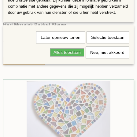
hoe u onze site gebruikt. Zij kunnen deze informatie gebruiken in
combinatie met andere gegevens die zij mogelijk hebben verzameld
door uw gebruik van hun diensten of die u hen hebt verstrekt.
Hart Mozaiek Pakket Blauw
Pakket Vlinder Blauw Het pakket bestaat uit:1x Hart 6mm…
Later opnieuw tonen
Selectie toestaan
€ 15,49
✓
Op voorraad
Alles toestaan
Nee, niet akkoord
IN WINKELWAGEN