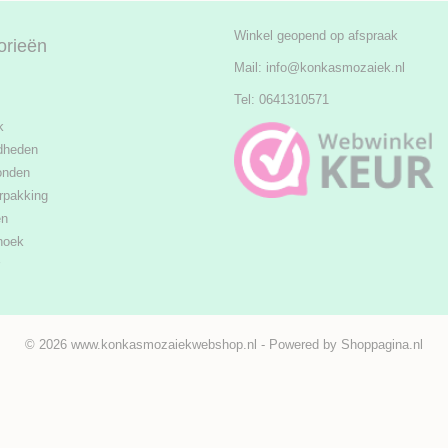
Winkel geopend op afspraak
orieën
Mail:
info@konkasmozaiek.nl
Tel: 0641310571
k
dheden
onden
rpakking
en
hoek
© 2026 www.konkasmozaiekwebshop.nl - Powered by Shoppagina.nl