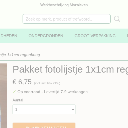
Werkbeschrijving Mozaieken
GDHEDEN
ONDERGRONDEN
GROOT VERPAKKING
ijstje 1x1cm regenboog
Pakket fotolijstje 1x1cm r
€ 6,75
(inclusief btw 21%)
✓
Op voorraad
- Levertijd 7-9 werkdagen
Aantal