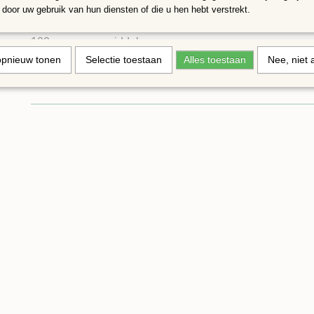
door uw gebruik van hun diensten of die u hen hebt verstrekt.
fotolijstje
100 gram voegmiddel
opnieuw tonen
Selectie toestaan
Alles toestaan
Nee, niet 
Leuk voor een kinderfeestje.