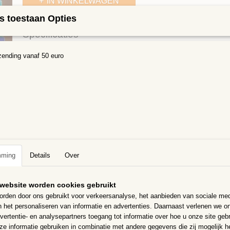
IN WINKELWAGEN
s toestaan Opties
Specificaties
Bruto gewicht
0,50 Kg
zending vanaf 50 euro
Omschrijving
Fotolijstpakketje 1x1cm Kleur: Regenboog
Heb je binnenkort een feestje of iets anders leuks waarbi
staat.
Denk dan aan onze eenvoudig te maken knutsel pakkette
en ontspanning en een gaaf resultaat.
Als het geheel klaar is, heb je een leuk fotolijstje gemaak
mming
Details
Over
gehad.
We hebben ook pakketten voor knutselaars die iets moeili
website worden cookies gebruikt
Inhoud:
rden door ons gebruikt voor verkeersanalyse, het aanbieden van sociale med
n het personaliseren van informatie en advertenties. Daarnaast verlenen we o
Voldoende mozaieksteentjes
vertentie- en analysepartners toegang tot informatie over hoe u onze site gebru
12 ml lijm
e informatie gebruiken in combinatie met andere gegevens die zij mogelijk 