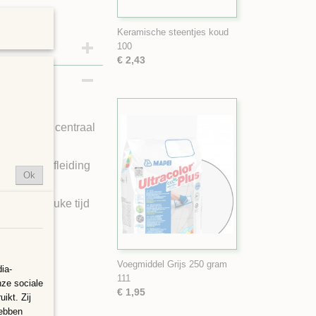
Keramische steentjes koud
100
€ 2,43
j knutselen centraal
n. Leuke afleiding
Ok
t en een leuke tijd
jker willen
Voegmiddel Grijs 250 gram
ia-
111
nze sociale
€ 1,95
ikt. Zij
hebben