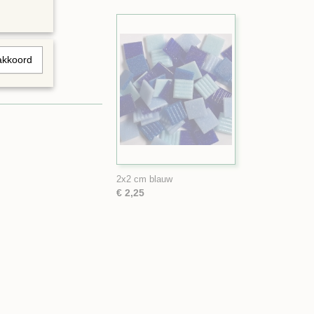
akkoord
2x2 cm blauw
€ 2,25