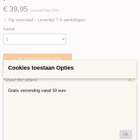
€ 39,95
(inclusief btw 21%)
✓
Op voorraad
- Levertijd 7-9 werkdagen
Aantal
IN WINKELWAGEN
Cookies toestaan Opties
Specificaties
Gratis verzending vanaf 50 euro
EAN code
Omschrijving
7111603055205
Kinderfeest Pakket Fotolijst Regenboog
(Afwijkende kleuren en aantallen mogen in een
mail aangegeven worden)
Regenboog 6 stuks.
Ok
Het pakket bestaat uit: