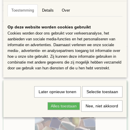
6x fotolijst
Toestemming
Details
Over
6x lijm
Soft Glass Puzzles Regenboogmix
Voegmiddel
Op deze website worden cookies gebruikt
Leuk om te gaan doen tijdens een kinderfeestje! De pakketjes zijn
Cookies worden door ons gebruikt voor verkeersanalyse, het
eenvoudig te maken, kinderen maar ook volwassenen hebben er veel
aanbieden van sociale media-functies en het personaliseren van
aardigheid en plezier aan
informatie en advertenties. Daarnaast verlenen we onze sociale
media-, advertentie- en analysepartners toegang tot informatie over
hoe u onze site gebruikt. Zij kunnen deze informatie gebruiken in
combinatie met andere gegevens die zij mogelijk hebben verzameld
door uw gebruik van hun diensten of die u hen hebt verstrekt.
Ook interessant
Later opnieuw tonen
Selectie toestaan
Alles toestaan
Nee, niet akkoord