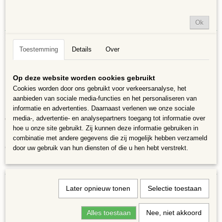
Specificaties
Ok
Bruto gewicht
Omschrijving
0,50 Kg
Toestemming
Details
Over
Het mozaïekpakket bestaat uit:
Bamboe serveerplank (ca. 39 × 14 cm incl handvat)
Op deze website worden cookies gebruikt
Cookies worden door ons gebruikt voor verkeersanalyse, het
Keramische mozaïeksteentjes
aanbieden van sociale media-functies en het personaliseren van
Lijm en voegmiddel
informatie en advertenties. Daarnaast verlenen we onze sociale
media-, advertentie- en analysepartners toegang tot informatie over
Werkbeschrijving
hoe u onze site gebruikt. Zij kunnen deze informatie gebruiken in
Is verkrijgbaar in meerdere kleuren, eenvoudig te maken, voor jong en
combinatie met andere gegevens die zij mogelijk hebben verzameld
oud
door uw gebruik van hun diensten of die u hen hebt verstrekt.
Later opnieuw tonen
Selectie toestaan
Alles toestaan
Nee, niet akkoord