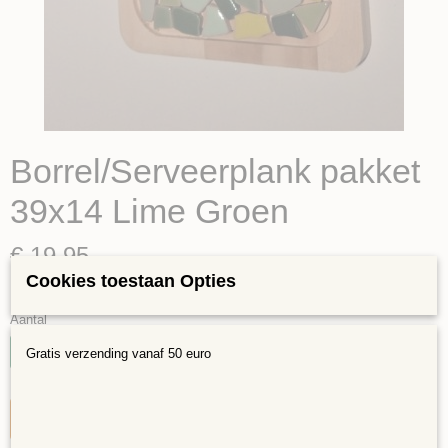
Borrel/Serveerplank pakket
39x14 Lime Groen
€ 19,95
(inclusief btw 21%)
Cookies toestaan Opties
✓
Op voorraad
- Levertijd vanaf maandag 10-8 verzenden
Aantal
Gratis verzending vanaf 50 euro
IN WINKELWAGEN