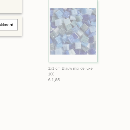
akkoord
1x1 cm Blauw mix de luxe
100
€ 1,85