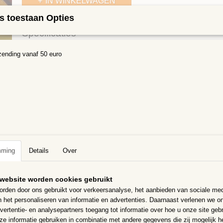
IN WINKELWAGEN
s toestaan Opties
Specificaties
Bruto gewicht
0,75 Kg
zending vanaf 50 euro
Omschrijving
1x1cm Rood/Oranje/Geel mix Luxe
Glasmozaïek 1 x 1 cm steentjes de luxe, ze zijn 4mm dik, ze zijn i
goed te gebuiken
100 gram per zakje = ongeveer 100 steentjes dat is genoeg voor een 
cm.
Mozaïek steentjes kunnen zowel binnen als buiten gebruikt worden, z
bestendig.
mming
Details
Over
Steentjes zijn net even luxer dan de 1x1cm basis, kleuren kunnen afw
website worden cookies gebruikt
rden door ons gebruikt voor verkeersanalyse, het aanbieden van sociale med
n het personaliseren van informatie en advertenties. Daarnaast verlenen we o
vertentie- en analysepartners toegang tot informatie over hoe u onze site gebru
e informatie gebruiken in combinatie met andere gegevens die zij mogelijk 