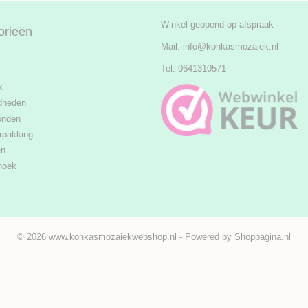
Winkel geopend op afspraak
orieën
Mail:
info@konkasmozaiek.nl
Tel: 0641310571
k
dheden
onden
rpakking
en
hoek
© 2026 www.konkasmozaiekwebshop.nl - Powered by Shoppagina.nl