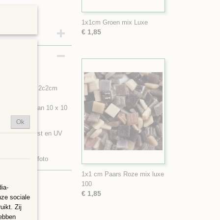
1x1cm Groen mix Luxe
€ 1,85
n combi met de 2c2cm
oppervlakte van 10 x 10
Ok
e zijn ook vorst en UV
ijken van de foto
1x1 cm Paars Roze mix luxe
100
ia-
€ 1,85
nze sociale
ikt. Zij
hebben