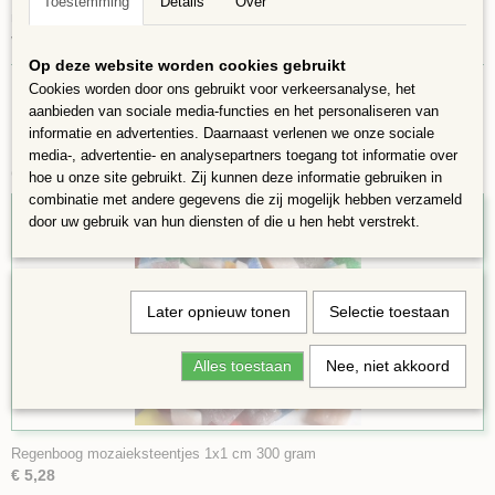
Toestemming
Details
Over
mozaïeken, rekening houdend met voegen van 1 mm. Voor het knippen
van de mozaïeksteentjes is een mozaiek-wieltjestang nodig.
Op deze website worden cookies gebruikt
Cookies worden door ons gebruikt voor verkeersanalyse, het
aanbieden van sociale media-functies en het personaliseren van
informatie en advertenties. Daarnaast verlenen we onze sociale
media-, advertentie- en analysepartners toegang tot informatie over
Ook interessant
hoe u onze site gebruikt. Zij kunnen deze informatie gebruiken in
combinatie met andere gegevens die zij mogelijk hebben verzameld
door uw gebruik van hun diensten of die u hen hebt verstrekt.
Later opnieuw tonen
Selectie toestaan
Alles toestaan
Nee, niet akkoord
Regenboog mozaieksteentjes 1x1 cm 300 gram
€ 5,28