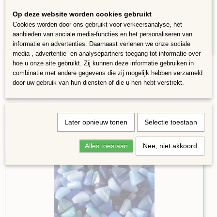
Op deze website worden cookies gebruikt
Cookies worden door ons gebruikt voor verkeersanalyse, het
aanbieden van sociale media-functies en het personaliseren van
informatie en advertenties. Daarnaast verlenen we onze sociale
media-, advertentie- en analysepartners toegang tot informatie over
Mini Triangel Mix Zwart Grijs Wit 75
hoe u onze site gebruikt. Zij kunnen deze informatie gebruiken in
Mini Triangle Mix Een mix met driehoekjes die 1x1x1 cm groot…
combinatie met andere gegevens die zij mogelijk hebben verzameld
door uw gebruik van hun diensten of die u hen hebt verstrekt.
€ 1,99
✓
Op voorraad
IN WINKELWAGEN
Later opnieuw tonen
Selectie toestaan
Alles toestaan
Nee, niet akkoord