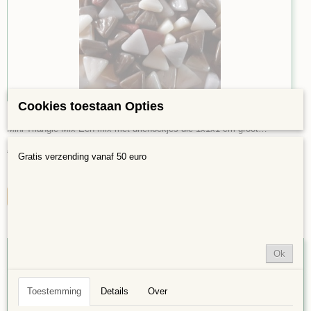
Cookies toestaan Opties
Mini Triangel Mix Bruin 75
Mini Triangle Mix Een mix met driehoekjes die 1x1x1 cm groot…
€ 1,99
Gratis verzending vanaf 50 euro
✓
Op voorraad
IN WINKELWAGEN
Ok
Toestemming
Details
Over