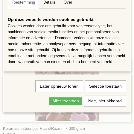
Verschillende vormen 4 tot 20 mm groot en 4mm dik
Toestemming
Details
Over
In 300 gram per zakje zitten ongeveer 180 steentjes dat bedekt een
oppervlakte van ongeveer 400 cm2
Op deze website worden cookies gebruikt
Cookies worden door ons gebruikt voor verkeersanalyse, het
aanbieden van sociale media-functies en het personaliseren van
informatie en advertenties. Daarnaast verlenen we onze sociale
media-, advertentie- en analysepartners toegang tot informatie over
hoe u onze site gebruikt. Zij kunnen deze informatie gebruiken in
Ook interessant
combinatie met andere gegevens die zij mogelijk hebben verzameld
door uw gebruik van hun diensten of die u hen hebt verstrekt.
Later opnieuw tonen
Selectie toestaan
Alles toestaan
Nee, niet akkoord
Keramisch steentjes Paars/Roze mix 300 gram