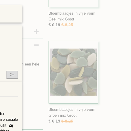
Bloemblaadjes in vrije vorm
Geel mix Groot
€ 6,19
€ 8,25
nen worden om een hele
Ok
tukjes.
Bloemblaadjes in vrije vorm
ts als hartje
ia-
Groen mix Groot
nze sociale
€ 6,19
€ 8,25
ikt. Zij