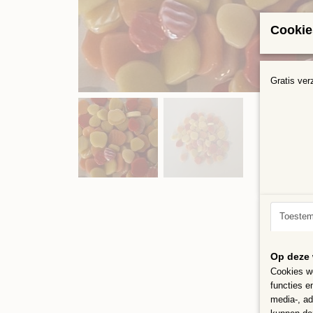
Cookie
Gratis ver
Toeste
Op deze 
Cookies wo
functies e
media-, ad