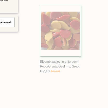
hebben
akkoord
Bloemblaadjes in vrije vorm
Rood/Oranje/Geel mix Groot
€ 7,13
€ 9,50