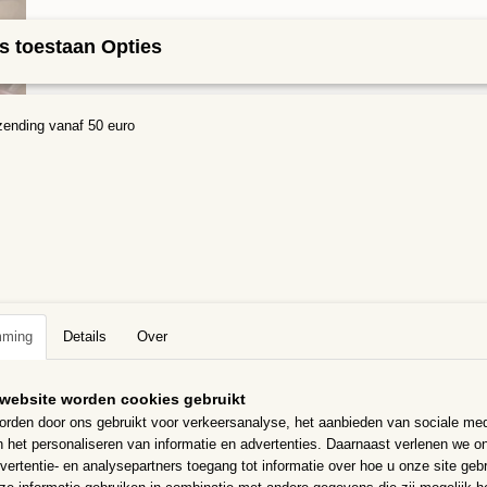
s toestaan Opties
IN WINKELWAGEN
Specificaties
zending vanaf 50 euro
Bruto gewicht
0,30 Kg
Omschrijving
Bloemblaadjes verschillende vormen en maten Rood/Oranje/Geel mix
Glas bloemblaadjes in 9 verschillende vormen die gecombineerd kun
reeks bloemetjes te maken.
Steentjes zijn door en door gekleurd
maten variëren van 11 mm-20 mm
mming
Details
Over
Steentjes zijn ongeveer 4 mm dik In 250 gram zitten ongeveer 175 s
UVA- en vorstbestendig, kunnen binnen en buiten gebruikt worden
website worden cookies gebruikt
Zijn goed te combineren met onze optic drops, darling dotz, mini nugge
rden door ons gebruikt voor verkeersanalyse, het aanbieden van sociale med
n het personaliseren van informatie en advertenties. Daarnaast verlenen we o
De foto is een voorbeeld, kleuren en vormen kunnen afwijken!!
vertentie- en analysepartners toegang tot informatie over hoe u onze site gebru