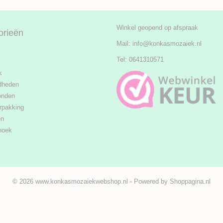
Winkel geopend op afspraak
orieën
Mail:
info@konkasmozaiek.nl
Tel: 0641310571
k
dheden
onden
rpakking
en
hoek
© 2026 www.konkasmozaiekwebshop.nl - Powered by Shoppagina.nl