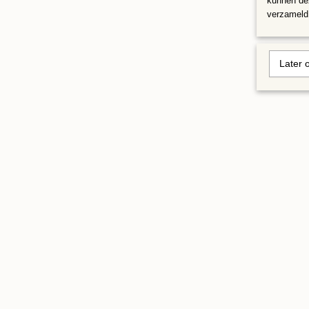
kunnen dez
verzameld 
Later 