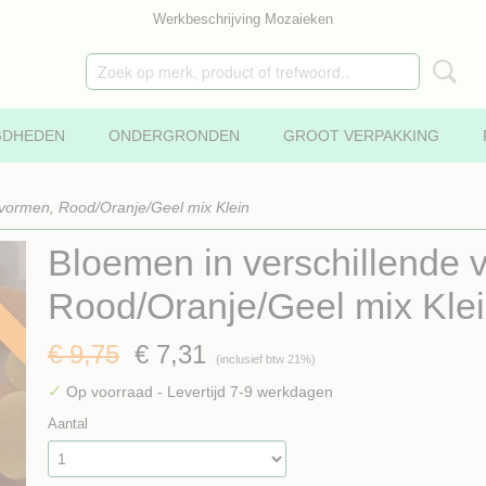
Werkbeschrijving Mozaieken
GDHEDEN
ONDERGRONDEN
GROOT VERPAKKING
 vormen, Rood/Oranje/Geel mix Klein
Bloemen in verschillende 
Rood/Oranje/Geel mix Kle
€ 9,75
€ 7,31
(inclusief btw 21%)
✓
Op voorraad
- Levertijd 7-9 werkdagen
Aantal