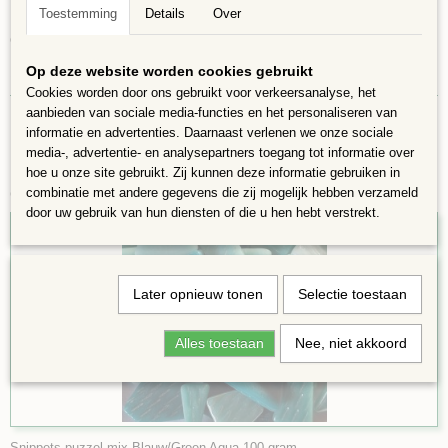
Penny rounds, mini triangels, darlingdots en de 12x12mm steentjes.
Toestemming
Details
Over
Geweldig voor beginners! Geschikt voor gebruik binnen of buiten.
Op deze website worden cookies gebruikt
100 gram in een zakje, ongeveer 55 steentjes,opp = 10x10 cm
Cookies worden door ons gebruikt voor verkeersanalyse, het
aanbieden van sociale media-functies en het personaliseren van
informatie en advertenties. Daarnaast verlenen we onze sociale
media-, advertentie- en analysepartners toegang tot informatie over
hoe u onze site gebruikt. Zij kunnen deze informatie gebruiken in
Ook interessant
combinatie met andere gegevens die zij mogelijk hebben verzameld
door uw gebruik van hun diensten of die u hen hebt verstrekt.
Later opnieuw tonen
Selectie toestaan
Alles toestaan
Nee, niet akkoord
Snippets puzzel mix Blauw/Groen Aqua 100 gram