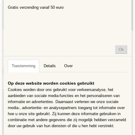
Gratis verzending vanaf 50 euro
Dienblad Teakhout 18x26cm
Dienblad van Teakhout, 18x26cm, 4 cm hoog Kleur kan afwijken…
Ok
€ 5,99
✓
Op voorraad
Toestemming
Details
Over
IN WINKELWAGEN
Op deze website worden cookies gebruikt
Cookies worden door ons gebruikt voor verkeersanalyse, het
aanbieden van sociale media-functies en het personaliseren van
informatie en advertenties. Daarnaast verlenen we onze sociale
media-, advertentie- en analysepartners toegang tot informatie over
hoe u onze site gebruikt. Zij kunnen deze informatie gebruiken in
combinatie met andere gegevens die zij mogelijk hebben verzameld
door uw gebruik van hun diensten of die u hen hebt verstrekt.