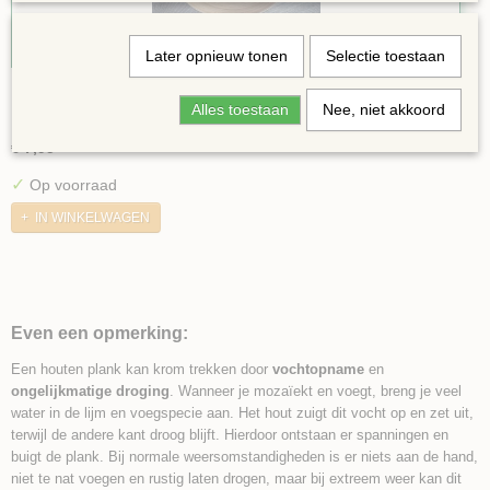
Later opnieuw tonen
Selectie toestaan
Bamboe schaal 30cm
Alles toestaan
Nee, niet akkoord
Bamboeschaal 30 cm
€ 7,95
✓
Op voorraad
IN WINKELWAGEN
Even een opmerking:
Een houten plank kan krom trekken door
vochtopname
en
ongelijkmatige droging
. Wanneer je mozaïekt en voegt, breng je veel
water in de lijm en voegspecie aan. Het hout zuigt dit vocht op en zet uit,
terwijl de andere kant droog blijft. Hierdoor ontstaan er spanningen en
buigt de plank. Bij normale weersomstandigheden is er niets aan de hand,
niet te nat voegen en rustig laten drogen, maar bij extreem weer kan dit