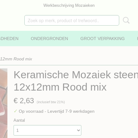
Werkbeschrijving Mozaieken
GDHEDEN
ONDERGRONDEN
GROOT VERPAKKING
2x12mm Rood mix
Keramische Mozaiek steen
12x12mm Rood mix
€ 2,63
(inclusief btw 21%)
✓
Op voorraad
- Levertijd 7-9 werkdagen
Aantal