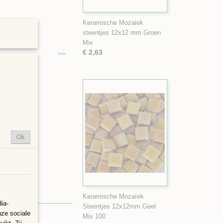
Keramische Mozaiek
steentjes 12x12 mm Groen
Mix
€ 2,63
 cm
 zjjn UV- en
Ok
Keramische Mozaïek
ia-
Steentjes 12x12mm Geel
nze sociale
Mix 100