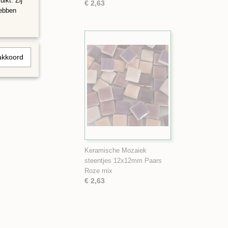
ikt. Zij
€ 2,63
hebben
akkoord
Keramische Mozaiek
steentjes 12x12mm Paars
Roze mix
€ 2,63