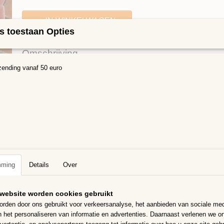
IN WINKELWAGEN
s toestaan Opties
Omschrijving
zending vanaf 50 euro
Vierkante Keramische steentjes 12 x 12 mm Rood Mix
De steentjes zijn 12x12mm en ongeveer 5mm dik
Er gaan ongeveer 70 in 100 gram met een oppervlakte van ca 10x11
De steentjes zijn dubbelgebakken keramiek met hoogglans glazuur. Ze
vorstbestendig,
bij extreem weer toch liever het werkstuk binnenhalen
De steentjes zijn te knippen met een keramiektang
mming
Details
Over
De achterkant is plat, de voorkant is iets gebold.
De kleuren in het bakje kunnen iets afwijken van de foto
website worden cookies gebruikt
rden door ons gebruikt voor verkeersanalyse, het aanbieden van sociale med
n het personaliseren van informatie en advertenties. Daarnaast verlenen we o