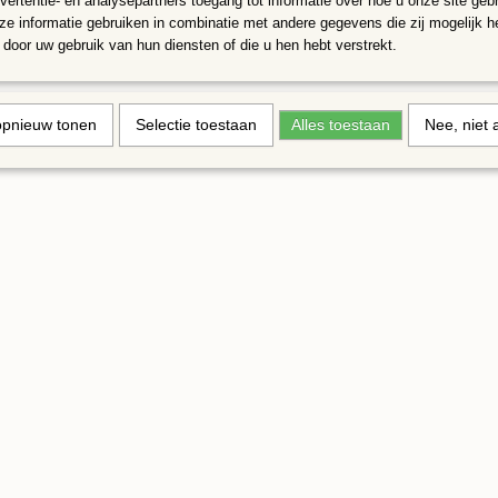
vertentie- en analysepartners toegang tot informatie over hoe u onze site gebru
e informatie gebruiken in combinatie met andere gegevens die zij mogelijk 
door uw gebruik van hun diensten of die u hen hebt verstrekt.
opnieuw tonen
Selectie toestaan
Alles toestaan
Nee, niet 