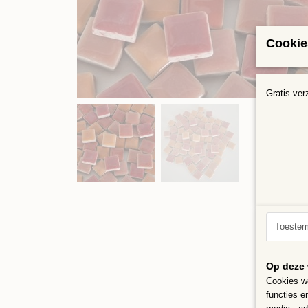
Cookie
Gratis ver
Toeste
Op deze 
Cookies wo
functies e