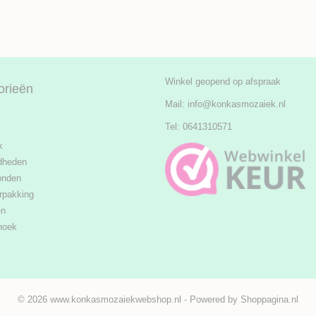
Winkel geopend op afspraak
orieën
Mail:
info@konkasmozaiek.nl
Tel: 0641310571
k
dheden
onden
rpakking
en
hoek
© 2026 www.konkasmozaiekwebshop.nl - Powered by Shoppagina.nl