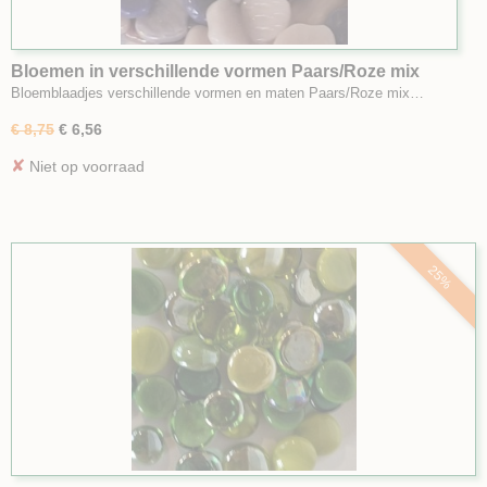
Bloemen in verschillende vormen Paars/Roze mix
klein
Bloemblaadjes verschillende vormen en maten Paars/Roze mix…
€ 8,75
€ 6,56
✘
Niet op voorraad
25%