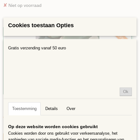
✘
Niet op voorraad
Cookies toestaan Opties
25%
Gratis verzending vanaf 50 euro
Ok
Bloemblaadjes in vrije vorm Groen mix Groot
Bloemblaadjes in vrije vorm in klassieke heldere kleuren,…
Toestemming
Details
Over
€ 8,25
€ 6,19
Op deze website worden cookies gebruikt
✓
Op voorraad
Cookies worden door ons gebruikt voor verkeersanalyse, het
IN WINKELWAGEN
aanbieden van sociale media-functies en het personaliseren van