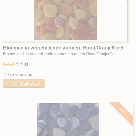
Bloemen in verschillende vormen, Rood/Oranje/Geel
mix Klein
Bloemblaadjes verschillende vormen en maten Rood/Oranje/Geel…
€ 9,75
€ 7,31
✓
Op voorraad
IN WINKELWAGEN
25%