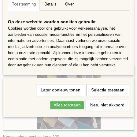
100 gram is ongeveer 60 stukjes en is voldoende voor ca 12 x 12 cm.
Toestemming
Details
Over
Verschillende vormen 4 tot 20 mm groot en 4mm dik
Op deze website worden cookies gebruikt
Cookies worden door ons gebruikt voor verkeersanalyse, het
aanbieden van sociale media-functies en het personaliseren van
informatie en advertenties. Daarnaast verlenen we onze sociale
media-, advertentie- en analysepartners toegang tot informatie over
hoe u onze site gebruikt. Zij kunnen deze informatie gebruiken in
Ook interessant
combinatie met andere gegevens die zij mogelijk hebben verzameld
door uw gebruik van hun diensten of die u hen hebt verstrekt.
Later opnieuw tonen
Selectie toestaan
Alles toestaan
Nee, niet akkoord
Keramische steentjes koud 100