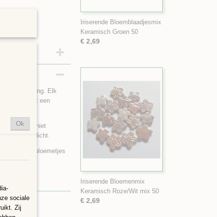
Iriserende Bloemblaadjesmix
Keramisch Groen 50
€ 2,69
nte uitstraling. Elk
afgewerkt met een
oer afwerking.
Ok
tuk, ze zijn niet
el tegen zonlicht.
ongeveer 18 bloemetjes
Iriserende Bloemenmix
ia-
Keramisch Roze/Wit mix 50
nze sociale
€ 2,69
ikt. Zij