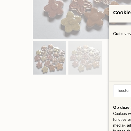
Cookie
Gratis ver
Toeste
Op deze 
Cookies wo
functies e
media-, ad