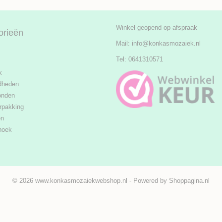
Winkel geopend op afspraak
orieën
Mail:
info@konkasmozaiek.nl
Tel: 0641310571
k
dheden
onden
rpakking
en
hoek
© 2026 www.konkasmozaiekwebshop.nl - Powered by Shoppagina.nl