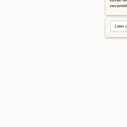
kunnen dez
verzameld 
Later 