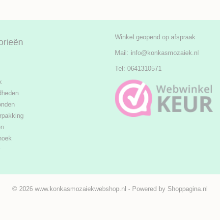
Winkel geopend op afspraak
orieën
Mail:
info@konkasmozaiek.nl
Tel: 0641310571
k
dheden
onden
rpakking
en
hoek
© 2026 www.konkasmozaiekwebshop.nl - Powered by Shoppagina.nl