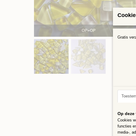
Cookie
OP=OP
Gratis ver
Toeste
Op deze 
Cookies wo
functies e
media-, ad