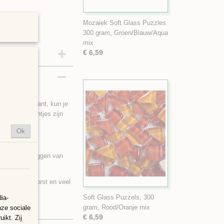
Mozaiek Soft Glass Puzzles
300 gram, Groen/Blauw/Aqua
mix
€ 6,59
itte achterkant, kun je
ond. De steentjes zijn
Ok
ervlakte beleggen van
en bij erge vorst en veel
Soft Glass Puzzels, 300
ia-
gram, Rood/Oranje mix
nze sociale
€ 6,59
ikt. Zij